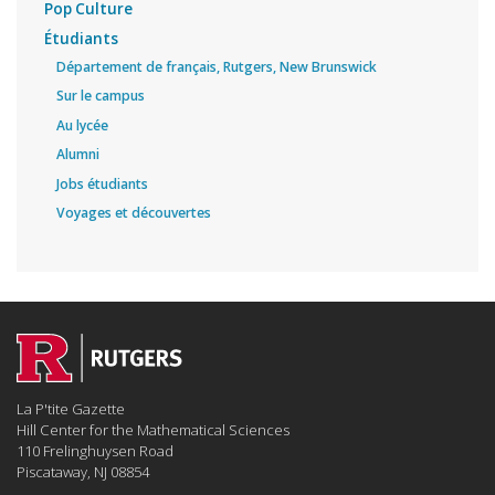
Pop Culture
Étudiants
Département de français, Rutgers, New Brunswick
Sur le campus
Au lycée
Alumni
Jobs étudiants
Voyages et découvertes
La P'tite Gazette
Hill Center for the Mathematical Sciences
110 Frelinghuysen Road
Piscataway, NJ 08854