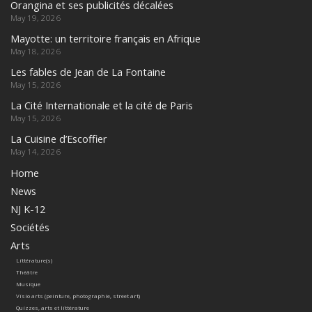
Orangina et ses publicités décalées
May 19, 2026
Mayotte: un territoire français en Afrique
May 18, 2026
Les fables de Jean de La Fontaine
May 15, 2026
La Cité Internationale et la cité de Paris
May 15, 2026
La Cuisine d’Escoffier
May 14, 2026
Home
News
NJ K-12
Sociétés
Arts
Littérature(s)
Théâtre
Musique
Visio arts (peinture, photographie, street art)
Quizzes, arts et littérature