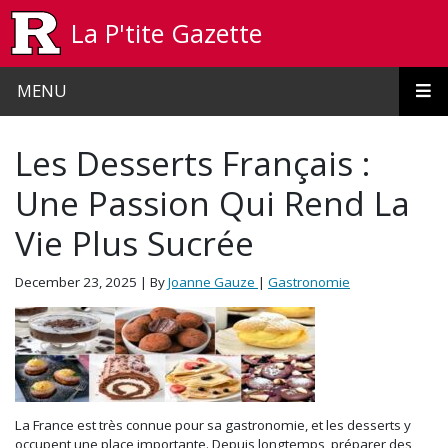
Skip to main content
La P'tite Gazette
MENU
Les Desserts Français :
Une Passion Qui Rend La
Vie Plus Sucrée
December 23, 2025
| By
Joanne Gauze
|
Gastronomie
La France est très connue pour sa gastronomie, et les desserts y
occupent une place importante. Depuis longtemps, préparer des