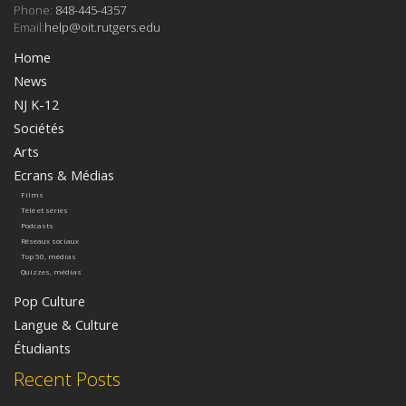
Phone:
848-445-4357
Email:
help@oit.rutgers.edu
Home
News
NJ K-12
Sociétés
Arts
Ecrans & Médias
Films
Télé et séries
Podcasts
Réseaux sociaux
Top 50, médias
Quizzes, médias
Pop Culture
Langue & Culture
Étudiants
Recent Posts