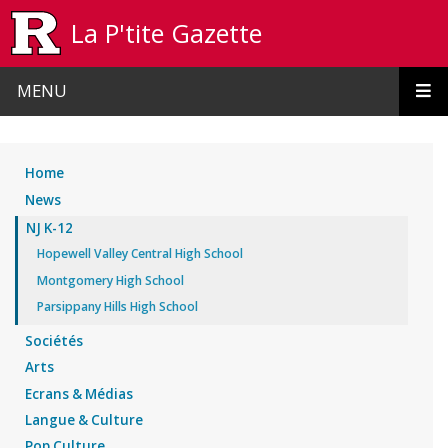
Skip to main content
La P'tite Gazette
MENU
Home
News
NJ K-12
Hopewell Valley Central High School
Montgomery High School
Parsippany Hills High School
Sociétés
Arts
Ecrans & Médias
Langue & Culture
Pop Culture