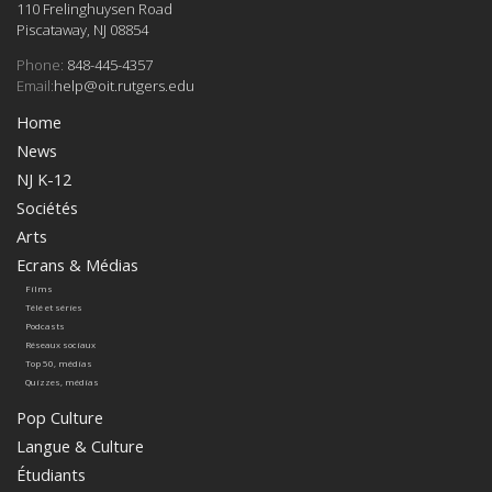
110 Frelinghuysen Road
Piscataway, NJ 08854
Phone:
848-445-4357
Email:
help@oit.rutgers.edu
Home
News
NJ K-12
Sociétés
Arts
Ecrans & Médias
Films
Télé et séries
Podcasts
Réseaux sociaux
Top 50, médias
Quizzes, médias
Pop Culture
Langue & Culture
Étudiants