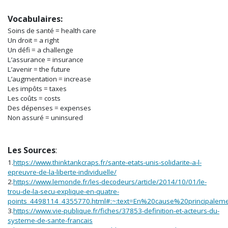
Vocabulaires:
Soins de santé = health care
Un droit = a right
Un défi = a challenge
L’assurance = insurance
L’avenir = the future
L’augmentation = increase
Les impôts = taxes
Les coûts = costs
Des dépenses = expenses
Non assuré = uninsured
Les Sources
:
1.
https://www.thinktankcraps.fr/sante-etats-unis-solidarite-a-l-
epreuvre-de-la-liberte-individuelle/
2.
https://www.lemonde.fr/les-decodeurs/article/2014/10/01/le-
trou-de-la-secu-explique-en-quatre-
points_4498114_4355770.html#:~:text=En%20cause%20princ
3.
https://www.vie-publique.fr/fiches/37853-definition-et-acteurs-du-
systeme-de-sante-francais