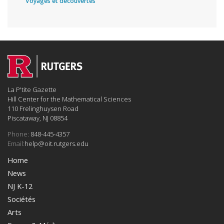
Voyages et découvertes
La P'tite Gazette
Hill Center for the Mathematical Sciences
110 Frelinghuysen Road
Piscataway, NJ 08854
Phone:
848-445-4357
Email:
help@oit.rutgers.edu
Home
News
NJ K-12
Sociétés
Arts