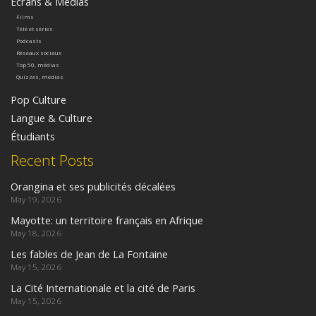
Ecrans & Médias
Films
Télé et séries
Podcasts
Réseaux sociaux
Top 50, médias
Quizzes, médias
Pop Culture
Langue & Culture
Étudiants
Recent Posts
Orangina et ses publicités décalées
May 19, 2026
Mayotte: un territoire français en Afrique
May 18, 2026
Les fables de Jean de La Fontaine
May 15, 2026
La Cité Internationale et la cité de Paris
May 15, 2026