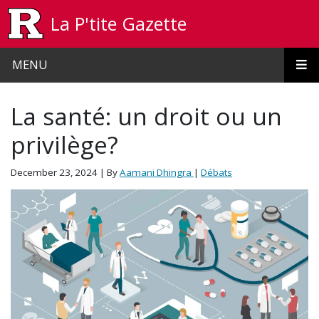
Skip to main content
La P'tite Gazette
MENU
La santé: un droit ou un
privilège?
December 23, 2024
| By
Aamani Dhingra
|
Débats