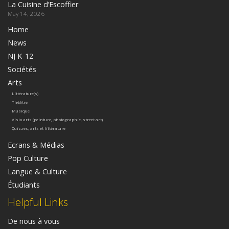
La Cuisine d’Escoffier
May 14, 2026
Home
News
NJ K-12
Sociétés
Arts
Littérature(s)
Théâtre
Musique
Visio arts (peinture, photographie, street art)
Quizzes, arts et littérature
Ecrans & Médias
Pop Culture
Langue & Culture
Étudiants
Helpful Links
De nous à vous