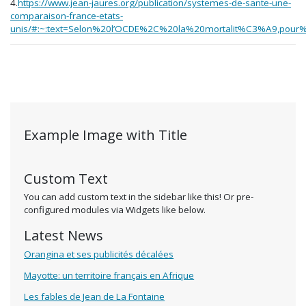
4.
https://www.jean-jaures.org/publication/systemes-de-sante-une-
comparaison-france-etats-
unis/#:~:text=Selon%20l’OCDE%2C%20la%20mortalit%C3%A9,po
Example Image with Title
Custom Text
You can add custom text in the sidebar like this! Or pre-
configured modules via Widgets like below.
Latest News
Orangina et ses publicités décalées
Mayotte: un territoire français en Afrique
Les fables de Jean de La Fontaine