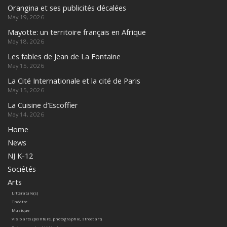
Orangina et ses publicités décalées
May 19, 2026
Mayotte: un territoire français en Afrique
May 18, 2026
Les fables de Jean de La Fontaine
May 15, 2026
La Cité Internationale et la cité de Paris
May 15, 2026
La Cuisine d’Escoffier
May 14, 2026
Home
News
NJ K-12
Sociétés
Arts
Littérature(s)
Théâtre
Musique
Visio arts (peinture, photographie, street art)