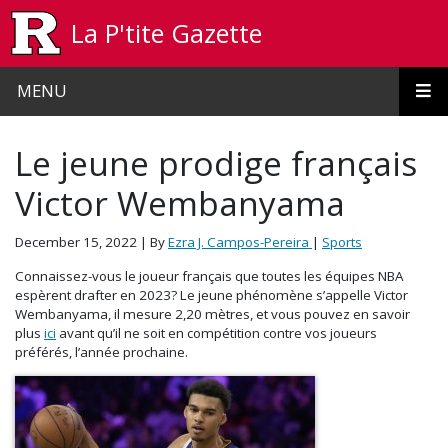
Skip to main content
La P'tite Gazette
MENU
Le jeune prodige français
Victor Wembanyama
December 15, 2022
| By
Ezra J. Campos-Pereira
|
Sports
Connaissez-vous le joueur français que toutes les équipes NBA
espèrent drafter en 2023? Le jeune phénomène s’appelle Victor
Wembanyama, il mesure 2,20 mètres, et vous pouvez en savoir
plus
ici
avant qu’il ne soit en compétition contre vos joueurs
préférés, l’année prochaine.