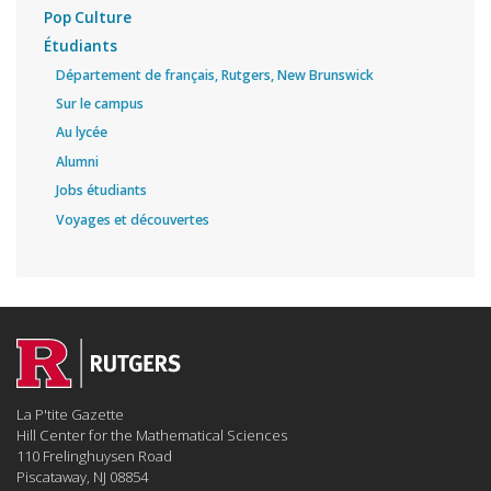
Pop Culture
Étudiants
Département de français, Rutgers, New Brunswick
Sur le campus
Au lycée
Alumni
Jobs étudiants
Voyages et découvertes
La P'tite Gazette
Hill Center for the Mathematical Sciences
110 Frelinghuysen Road
Piscataway, NJ 08854