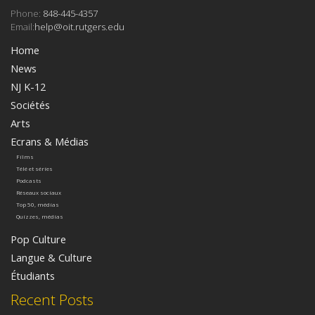
Phone:
848-445-4357
Email:
help@oit.rutgers.edu
Home
News
NJ K-12
Sociétés
Arts
Ecrans & Médias
Films
Télé et séries
Podcasts
Réseaux sociaux
Top 50, médias
Quizzes, médias
Pop Culture
Langue & Culture
Étudiants
Recent Posts