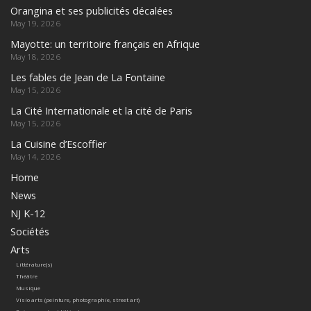
Orangina et ses publicités décalées
May 19, 2026
Mayotte: un territoire français en Afrique
May 18, 2026
Les fables de Jean de La Fontaine
May 15, 2026
La Cité Internationale et la cité de Paris
May 15, 2026
La Cuisine d’Escoffier
May 14, 2026
Home
News
NJ K-12
Sociétés
Arts
Littérature(s)
Théâtre
Musique
Visio arts (peinture, photographie, street art)