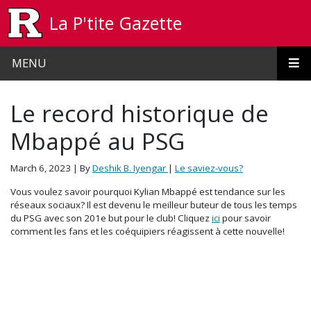
Skip to main content
La P'tite Gazette
MENU
Le record historique de
Mbappé au PSG
March 6, 2023
| By
Deshik B. Iyengar
|
Le saviez-vous?
Vous voulez savoir pourquoi Kylian Mbappé est tendance sur les
réseaux sociaux? Il est devenu le meilleur buteur de tous les temps
du PSG avec son 201e but pour le club! Cliquez
ici
pour savoir
comment les fans et les coéquipiers réagissent à cette nouvelle!