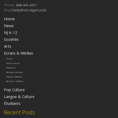
Phone:
848-445-4357
Email:
help@oit.rutgers.edu
Home
News
NJ K-12
Sociétés
Arts
Ecrans & Médias
Films
Télé et séries
Podcasts
Réseaux sociaux
Top 50, médias
Quizzes, médias
Pop Culture
Langue & Culture
Étudiants
Recent Posts