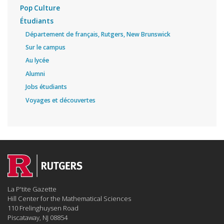
Pop Culture
Étudiants
Département de français, Rutgers, New Brunswick
Sur le campus
Au lycée
Alumni
Jobs étudiants
Voyages et découvertes
La P'tite Gazette
Hill Center for the Mathematical Sciences
110 Frelinghuysen Road
Piscataway, NJ 08854