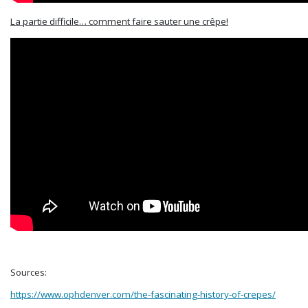
La partie difficile… comment faire sauter une crêpe!
Sources:
https://www.ophdenver.com/the-fascinating-history-of-crepes/