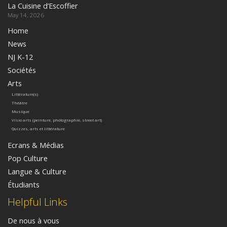
La Cuisine d’Escoffier
May 14, 2026
Home
News
NJ K-12
Sociétés
Arts
Littérature(s)
Théâtre
Musique
Visio arts (peinture, photographie, street art)
Quizzes, arts et littérature
Ecrans & Médias
Pop Culture
Langue & Culture
Étudiants
Helpful Links
De nous à vous