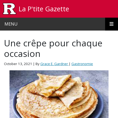
Skip to main content
La P'tite Gazette
MENU
Une crêpe pour chaque
occasion
October 13, 2021
| By
Grace E. Gardner
|
Gastronomie