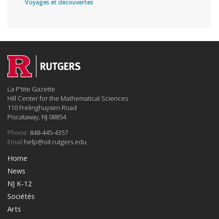
Voyages et découvertes
La P'tite Gazette
Hill Center for the Mathematical Sciences
110 Frelinghuysen Road
Piscataway, NJ 08854
Phone:
848-445-4357
Email:
help@oit.rutgers.edu
Home
News
NJ K-12
Sociétés
Arts