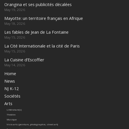
Orangina et ses publicités décalées
May 19, 2026
Mayotte: un territoire français en Afrique
May 18, 2026
Les fables de Jean de La Fontaine
May 15, 2026
La Cité Internationale et la cité de Paris
May 15, 2026
La Cuisine d’Escoffier
May 14, 2026
Home
News
NJ K-12
Sociétés
Arts
Littérature(s)
Théâtre
Musique
Visio arts (peinture, photographie, street art)