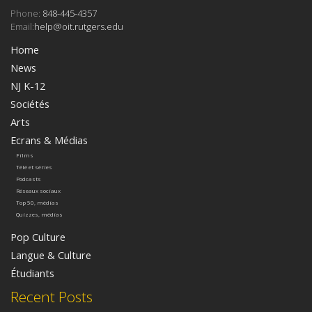
Phone:
848-445-4357
Email:
help@oit.rutgers.edu
Home
News
NJ K-12
Sociétés
Arts
Ecrans & Médias
Films
Télé et séries
Podcasts
Réseaux sociaux
Top 50, médias
Quizzes, médias
Pop Culture
Langue & Culture
Étudiants
Recent Posts