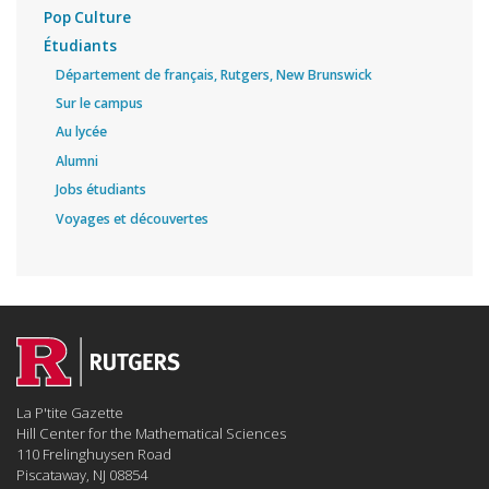
Pop Culture
Étudiants
Département de français, Rutgers, New Brunswick
Sur le campus
Au lycée
Alumni
Jobs étudiants
Voyages et découvertes
La P'tite Gazette
Hill Center for the Mathematical Sciences
110 Frelinghuysen Road
Piscataway, NJ 08854