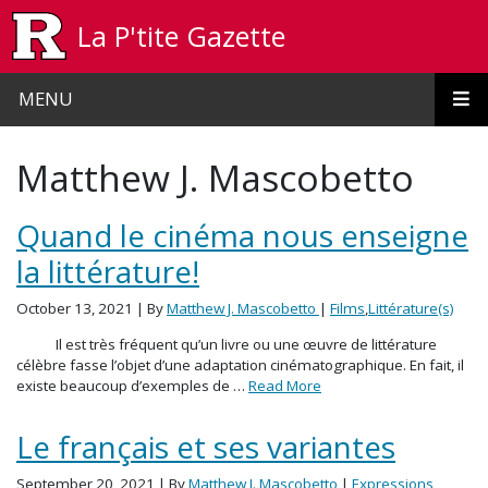
Skip to main content
La P'tite Gazette
MENU
Matthew J. Mascobetto
Quand le cinéma nous enseigne
la littérature!
October 13, 2021
| By
Matthew J. Mascobetto
|
Films
,
Littérature(s)
Il est très fréquent qu’un livre ou une œuvre de littérature
célèbre fasse l’objet d’une adaptation cinématographique. En fait, il
existe beaucoup d’exemples de …
Read More
Le français et ses variantes
September 20, 2021
| By
Matthew J. Mascobetto
|
Expressions