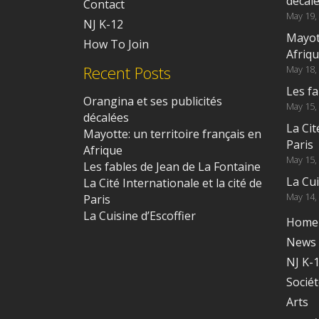
décal
Contact
May 19,
NJ K-12
Mayott
How To Join
Afriq
Recent Posts
May 18,
Les fa
Orangina et ses publicités
May 15,
décalées
La Cit
Mayotte: un territoire français en
Paris
Afrique
May 15,
Les fables de Jean de La Fontaine
La Cui
La Cité Internationale et la cité de
May 14,
Paris
La Cuisine d’Escoffier
Home
News
NJ K-
Socié
Arts