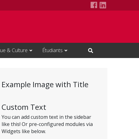
ITI Council Fa
ITI Council 
ue & Culture
Étudiants
Open Search Input
Example Image with Title
Custom Text
You can add custom text in the sidebar
like this! Or pre-configured modules via
Widgets like below.