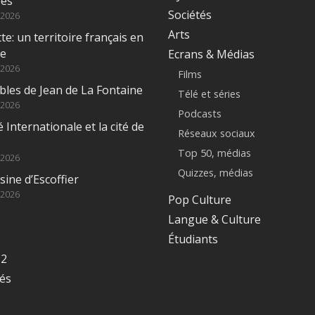
ées
Sociétés
 2026
Arts
e: un territoire français en
ue
Ecrans & Médias
 2026
Films
bles de Jean de La Fontaine
Télé et séries
 2026
Podcasts
é Internationale et la cité de
Réseaux sociaux
Top 50, médias
 2026
Quizzes, médias
sine d’Escoffier
 2026
Pop Culture
Langue & Culture
Étudiants
12
tés