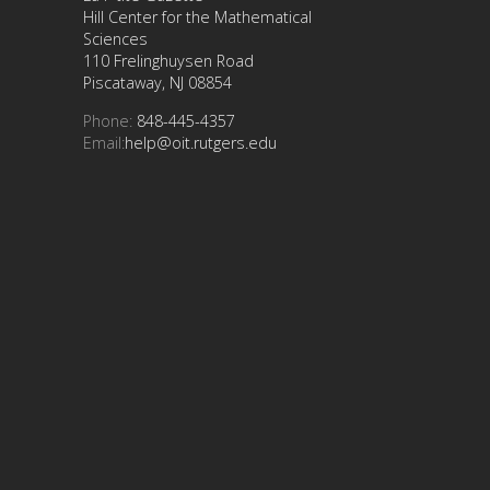
Hill Center for the Mathematical
Sciences
110 Frelinghuysen Road
Piscataway, NJ 08854
Phone:
848-445-4357
Email:
help@oit.rutgers.edu