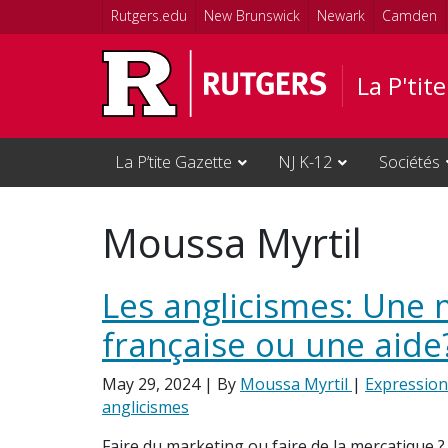
Skip to main content
Rutgers.edu
New Brunswick
Newark
Camden
La P'tit
La P’tite Gazette
NJ K-12
Sociétés
Moussa Myrtil
Les anglicismes: Une
française ou une aide
May 29, 2024
| By
Moussa Myrtil
|
Expression
anglicismes
Faire du marketing ou faire de la mercatique 