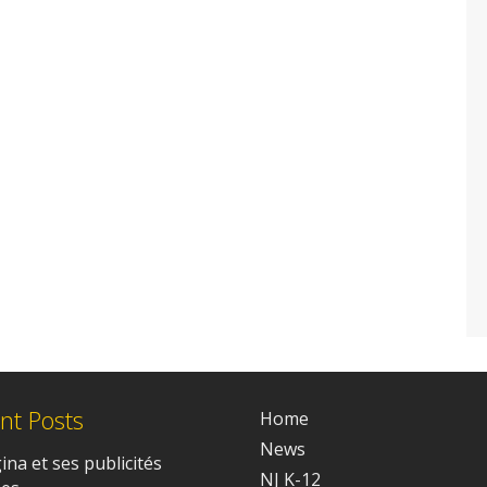
nt Posts
Home
News
na et ses publicités
NJ K-12