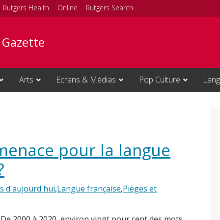
Rutgers Health
Online
Rutgers Search
e Gazette
Arts
Ecrans & Médias
Pop Culture
Lang
 menace pour la langue
?
s d'aujourd'hui
,
Langue française
,
Pièges et
? De 2000 à 2020, environ vingt pour cent des mots