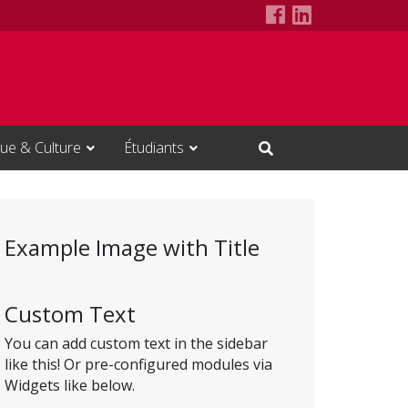
ITI Council Fa
ITI Council 
ue & Culture
Étudiants
Open Search Input
Example Image with Title
Custom Text
You can add custom text in the sidebar
like this! Or pre-configured modules via
Widgets like below.