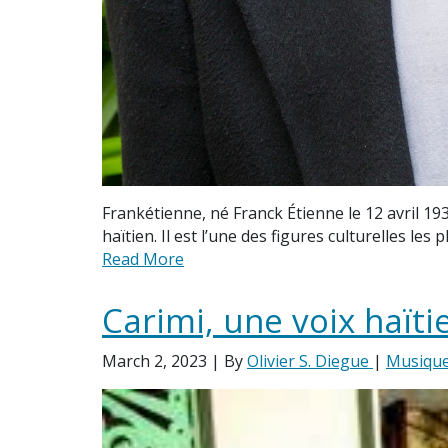
Frankétienne, né Franck Étienne le 12 avril 19
haïtien. Il est l’une des figures culturelles l
Read More
Carimi, une voix haït
March 2, 2023
| By
Olivier S. Diegue
|
Musiqu