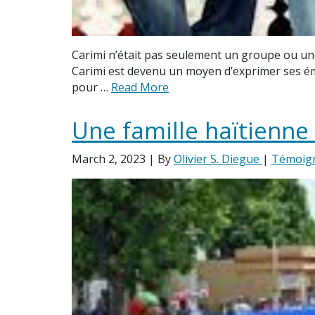
Carimi n’était pas seulement un groupe ou un
Carimi est devenu un moyen d’exprimer ses ém
pour …
Read More
Une famille haïtienne
March 2, 2023
| By
Olivier S. Diegue
|
Témoig