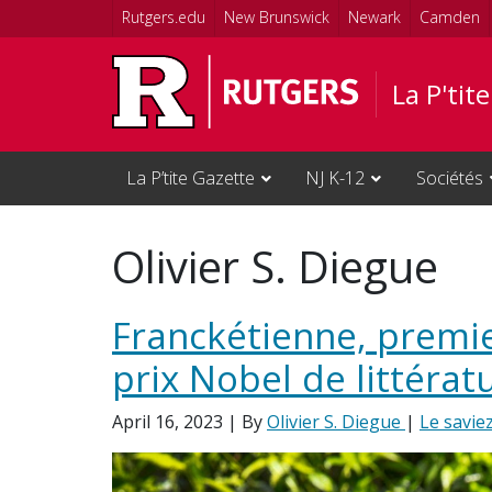
Skip to main content
Rutgers.edu
New Brunswick
Newark
Camden
La P'tit
La P’tite Gazette
NJ K-12
Sociétés
Olivier S. Diegue
Franckétienne, premi
prix Nobel de littérat
April 16, 2023
| By
Olivier S. Diegue
|
Le savie