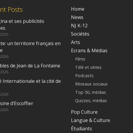
nt Posts
Home
News
na et ses publicités
NJ K-12
ées
Sociétés
 2026
Arts
e: un territoire français en
ue
Ecrans & Médias
 2026
Films
bles de Jean de La Fontaine
Télé et séries
 2026
Podcasts
é Internationale et la cité de
Réseaux sociaux
Top 50, médias
 2026
Quizzes, médias
sine d’Escoffier
 2026
Pop Culture
Langue & Culture
Étudiants