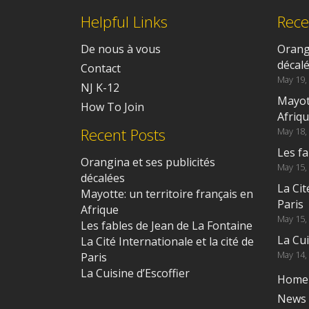
Helpful Links
Rece
De nous à vous
Orangi
décal
Contact
May 19,
NJ K-12
Mayott
How To Join
Afriq
Recent Posts
May 18,
Les fa
Orangina et ses publicités
May 15,
décalées
La Cit
Mayotte: un territoire français en
Paris
Afrique
May 15,
Les fables de Jean de La Fontaine
La Cui
La Cité Internationale et la cité de
May 14,
Paris
La Cuisine d’Escoffier
Home
News