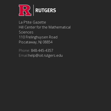
La P'tite Gazette
Hill Center for the Mathematical
Sciences
110 Frelinghuysen Road
Piscataway, NJ 08854
Phone:
848-445-4357
Email:
help@oit.rutgers.edu