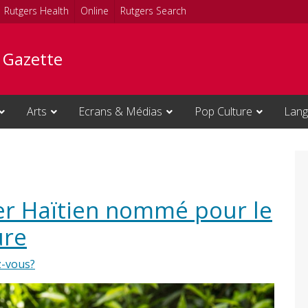
Rutgers Health
Online
Rutgers Search
e Gazette
Arts
Ecrans & Médias
Pop Culture
Lang
er Haïtien nommé pour le
ure
z-vous?