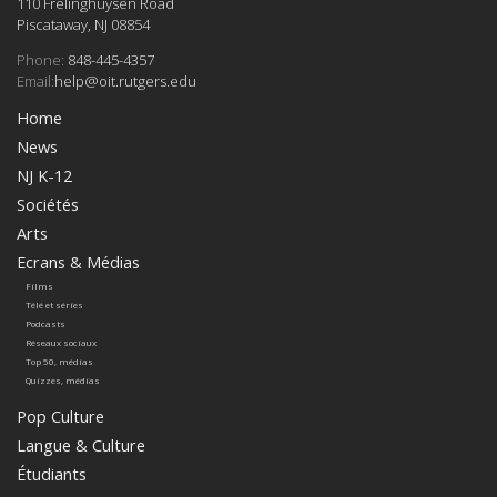
110 Frelinghuysen Road
Piscataway, NJ 08854
Phone:
848-445-4357
Email:
help@oit.rutgers.edu
Home
News
NJ K-12
Sociétés
Arts
Ecrans & Médias
Films
Télé et séries
Podcasts
Réseaux sociaux
Top 50, médias
Quizzes, médias
Pop Culture
Langue & Culture
Étudiants