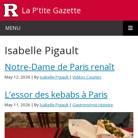
Skip to main content
La P'tite Gazette
MENU
Isabelle Pigault
Notre-Dame de Paris renaît
May 12, 2026
| By
Isabelle Pigault
|
Vidéos Courtes
L’essor des kebabs à Paris
May 11, 2026
| By
Isabelle Pigault
|
Gastronomie
,
Histoire