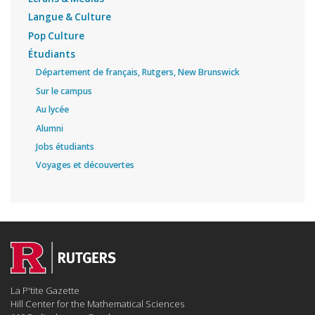
Langue & Culture
Pop Culture
Étudiants
Département de français, Rutgers, New Brunswick
Sur le campus
Au lycée
Alumni
Jobs étudiants
Voyages et découvertes
La P'tite Gazette
Hill Center for the Mathematical Sciences