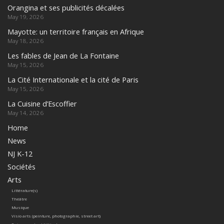
Orangina et ses publicités décalées
May 19, 2026
Mayotte: un territoire français en Afrique
May 18, 2026
Les fables de Jean de La Fontaine
May 15, 2026
La Cité Internationale et la cité de Paris
May 15, 2026
La Cuisine d’Escoffier
May 14, 2026
Home
News
NJ K-12
Sociétés
Arts
Littérature(s)
Théâtre
Musique
Visio arts (peinture, photographie, street art)