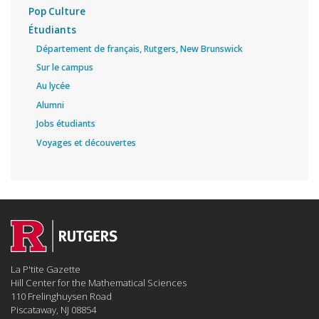
Pop Culture
Étudiants
Département de français, Rutgers, New Brunswick
Sur le campus
Au lycée
Alumni
Jobs étudiants
Voyages et découvertes
La P'tite Gazette
Hill Center for the Mathematical Sciences
110 Frelinghuysen Road
Piscataway, NJ 08854