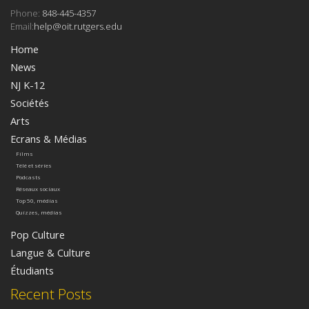
Phone:
848-445-4357
Email:
help@oit.rutgers.edu
Home
News
NJ K-12
Sociétés
Arts
Ecrans & Médias
Films
Télé et séries
Podcasts
Réseaux sociaux
Top 50, médias
Quizzes, médias
Pop Culture
Langue & Culture
Étudiants
Recent Posts